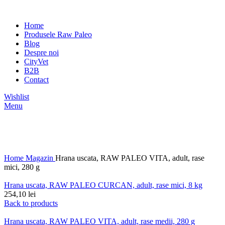
Home
Produsele Raw Paleo
Blog
Despre noi
CityVet
B2B
Contact
Wishlist
Menu
Click to enlarge
Home
Magazin
Hrana uscata, RAW PALEO VITA, adult, rase
mici, 280 g
Hrana uscata, RAW PALEO CURCAN, adult, rase mici, 8 kg
254,10
lei
Back to products
Hrana uscata, RAW PALEO VITA, adult, rase medii, 280 g