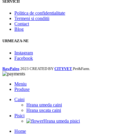
SERVICII
Politica de confidentialitate
Termeni si conditii
Contact
Blog
URMEAZA-NE
Instagram
Facebook
RawPaleo
2023 CREATED BY
CITYVET
.Pet&Farm.
Meniu
Produse
Caini
Hrana umeda caini
Hrana uscata caini
Pisici
Hrana umeda pisici
Home