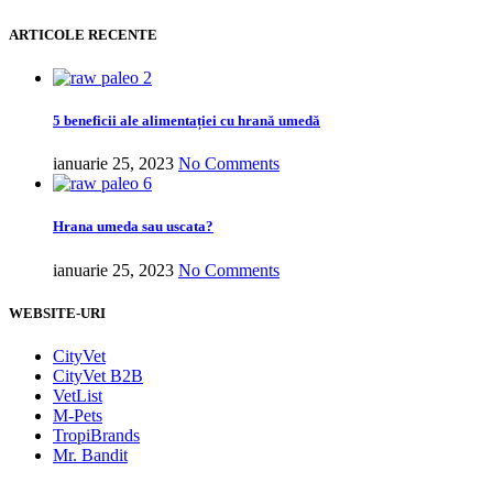
ARTICOLE RECENTE
5 beneficii ale alimentației cu hrană umedă
ianuarie 25, 2023
No Comments
Hrana umeda sau uscata?
ianuarie 25, 2023
No Comments
WEBSITE-URI
CityVet
CityVet B2B
VetList
M-Pets
TropiBrands
Mr. Bandit