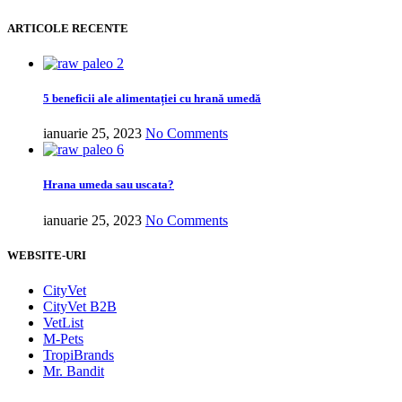
ARTICOLE RECENTE
5 beneficii ale alimentației cu hrană umedă
ianuarie 25, 2023
No Comments
Hrana umeda sau uscata?
ianuarie 25, 2023
No Comments
WEBSITE-URI
CityVet
CityVet B2B
VetList
M-Pets
TropiBrands
Mr. Bandit