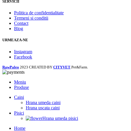
SERVICII
Politica de confidentialitate
Termeni si conditii
Contact
Blog
URMEAZA-NE
Instagram
Facebook
RawPaleo
2023 CREATED BY
CITYVET
.Pet&Farm.
Meniu
Produse
Caini
Hrana umeda caini
Hrana uscata caini
Pisici
Hrana umeda pisici
Home