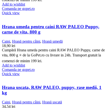
Add to wishlist
Comanda pe gopet.ro
Quick view
Hrana umeda pentru caini RAW PALEO Puppy,
carne de vita, 800 g
Caini
,
Hrană pentru câini
,
Hrană umedă
18,90
lei
Cumpără Hrana umeda pentru caini RAW PALEO Puppy, carne de
vita, 800 g ⭐ de la GoPet.ro cu livrare in 24h. Transport gratuit la
comenzi de minim 199 lei.
Add to wishlist
Comanda pe gopet.ro
Quick view
Hrana uscata, RAW PALEO, puppy, rase medii, 1
kg
Caini
,
Hrană pentru câini
,
Hrană uscată
34,54
lei