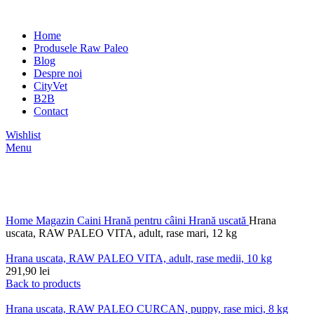
Home
Produsele Raw Paleo
Blog
Despre noi
CityVet
B2B
Contact
Wishlist
Menu
Click to enlarge
Home
Magazin
Caini
Hrană pentru câini
Hrană uscată
Hrana
uscata, RAW PALEO VITA, adult, rase mari, 12 kg
Hrana uscata, RAW PALEO VITA, adult, rase medii, 10 kg
291,90
lei
Back to products
Hrana uscata, RAW PALEO CURCAN, puppy, rase mici, 8 kg