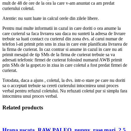
mult de 48 de ore de la ora la care v-am anuntat ca am predat
curierului coletul.
Atentie: nu sunt luate in calcul orele din zilele libere.
Pentru mai multe informatii in cazul in care doriti o ora anume la
care curierul sa faca livrarea sau daca nu sunteti la adresa de livrare
trebuie sa luati contact cu curierul din zona dvs. al carui numar de
telefon l-ati primit prin sms in ziua in care este planificata livrarea de
la firma de curierat. In caz contrar si anume in cazul in care nu ati
primit mesajul de tip SMs de la firma de curierat trebuie sa va
adresati telefonic firmei de curierat folosind numarul AWB primit
prin SMs de la gopet.ro in ziua in care coletul a fost predat firmei de
curierat.
Totodata, daca a ajuns , coletul, la dvs. intr-o stare pe care nu doriti
sa o acceptati trebuie sa cereti curierului intocmirea unui proces
verbal pentru refuzul coletului. Nu refuzati coletul pur si simplu fara
intocmirea unui proces verbal.
Related products
Hrana uscata, RAW PALEO, puppy, rase mari, 2.5