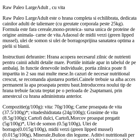
Raw Paleo LargeAdult , cu vita
Raw Paleo LargeAdult este o hrana completa si echilibrata, dedicata
cainilor adulti de taliemare (cu greutate corporala peste 25kg).
Formula este fara cereale,mono-proteica- sursa unica de proteine de
origine animala- carne de vita.Adaosul de midii verzi (green lipped
mussel), ulei de somon si ulei de borragosprijina sanatatea optima a
pielii si blanii.
Instructiuni dehranire: Hrana acopera necesarul zilnic de nutrienti
pentru cainii adulti detalie mare. Portiile initiale apar in tabelul de pe
ambalaj. In functie denevoile individuale, portia zilnica poate fi
impartita in 2 sau mai multe mese.In cazuri de necesar nutritional
crescut, se recomanda ajustarea portiei.Cainele trebuie sa aiba acces
permanent la apa proaspata pentru baut.Introducerea noului tip de
hrana trebuie facuta treptat pe o perioada de 2saptamani, prin
amestecul cu hrana administrata anterior.
Compozitie(g/100g): vita: 70g/100g; Carne proaspata de vita
(37.5/100g)*; vitadeshidratata (24g/100g); Grasime de vita
(8.5g/100g); Cartofi dulci, Cartofi,Morcov proaspat pregatit
(5g/100g)*, Ulei de somon (0.5g/100g), Ulei de
borrago(0.015g/100g), midii verzi (green lipped mussel)
(0.015g/100g), Minerale,Bulion din legume. Aditivi nutritionali per