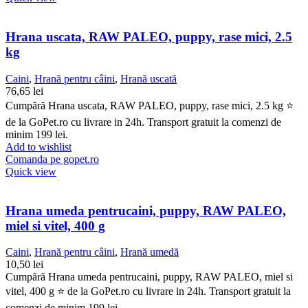
Hrana uscata, RAW PALEO, puppy, rase mici, 2.5
kg
Caini
,
Hrană pentru câini
,
Hrană uscată
76,65
lei
Cumpără Hrana uscata, RAW PALEO, puppy, rase mici, 2.5 kg ⭐
de la GoPet.ro cu livrare in 24h. Transport gratuit la comenzi de
minim 199 lei.
Add to wishlist
Comanda pe gopet.ro
Quick view
Hrana umeda pentrucaini, puppy, RAW PALEO,
miel si vitel, 400 g
Caini
,
Hrană pentru câini
,
Hrană umedă
10,50
lei
Cumpără Hrana umeda pentrucaini, puppy, RAW PALEO, miel si
vitel, 400 g ⭐ de la GoPet.ro cu livrare in 24h. Transport gratuit la
comenzi de minim 199 lei.