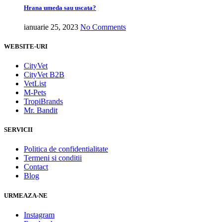
Hrana umeda sau uscata?
ianuarie 25, 2023
No Comments
WEBSITE-URI
CityVet
CityVet B2B
VetList
M-Pets
TropiBrands
Mr. Bandit
SERVICII
Politica de confidentialitate
Termeni si conditii
Contact
Blog
URMEAZA-NE
Instagram