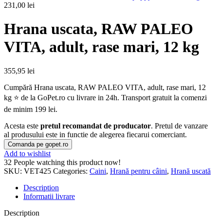
231,00
lei
Hrana uscata, RAW PALEO
VITA, adult, rase mari, 12 kg
355,95
lei
Cumpără Hrana uscata, RAW PALEO VITA, adult, rase mari, 12
kg ⭐ de la GoPet.ro cu livrare in 24h. Transport gratuit la comenzi
de minim 199 lei.
Acesta este
pretul recomandat de producator
. Pretul de vanzare
al produsului este in functie de alegerea fiecarui comerciant.
Comanda pe gopet.ro
Add to wishlist
32
People watching this product now!
SKU:
VET425
Categories:
Caini
,
Hrană pentru câini
,
Hrană uscată
Description
Informatii livrare
Description