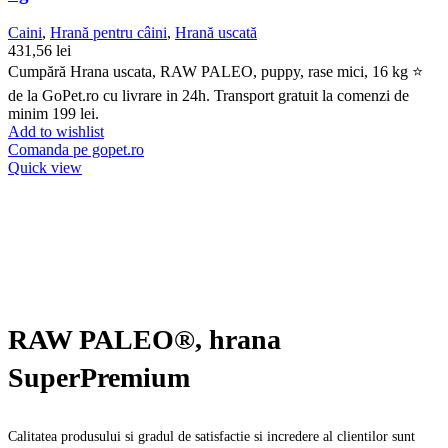
Caini
,
Hrană pentru câini
,
Hrană uscată
431,56
lei
Cumpără Hrana uscata, RAW PALEO, puppy, rase mici, 16 kg ⭐
de la GoPet.ro cu livrare in 24h. Transport gratuit la comenzi de
minim 199 lei.
Add to wishlist
Comanda pe gopet.ro
Quick view
RAW PALEO®, hrana
SuperPremium
Calitatea produsului si gradul de satisfactie si incredere al clientilor sunt