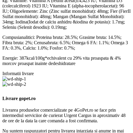
kg: Vitamine: Vitamina A (retinil acetat)14,423 IU; Vitamina D3
(colecalciferol) 1923 IU; Vitamina E (alpha-tocopherolacetat): 96
IU; Oligoelemente: Zinc (Zinc sulfat monohidrat): 48mg; Fier (FierII
Sulfat monohidrat): 48mg; Mangan (Mangan Sulfat Monohidrat):
34mg; Iodina(Iodat de calciu anhidru &iodina de potasiu): 1.7mg;
Seleniu (Selenit desodiu): 0.19mg;
Compusianalitici: Proteina bruta: 28.5%; Grasime bruta: 14.5%;
Fibra bruta: 2%; Cenusabruta: 6.5%; Omega 6 FA: 1.1%; Omega 3
FA: 0.3%, Calciu: 1.0%; Fosfor: 0.7%;
Energie: 387kcal/100g*echivalent cu 29% vita proaspata & 4%
morcov proaspat inainte dedeshidratare
Informatii livrare
Livrare gopet.ro
Livrarea produselor comercializate pe 4GoPet.ro se face prin
intermediul serviciior de curierat Urgent Cargus in aproximativ 48
de ore de la data la care comanda a fost confirmata.
Nu suntem raspunzatori pentru livrarea intarziata si anume in mai