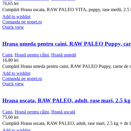
76,65
lei
Cumpără Hrana uscata, RAW PALEO VITA, puppy, rase medii, 2.5 kg ⭐ 
Add to wishlist
Comanda pe gopet.ro
Quick view
Hrana umeda pentru caini, RAW PALEO Puppy, carn
Caini
,
Hrană pentru câini
,
Hrană umedă
16,80
lei
Cumpără Hrana umeda pentru caini, RAW PALEO Puppy, carne de miel 8
Add to wishlist
Comanda pe gopet.ro
Quick view
Hrana uscata, RAW PALEO, adult, rase mari, 2.5 kg
Caini
,
Hrană pentru câini
,
Hrană uscată
75,60
lei
Cumpără Hrana uscata, RAW PALEO, adult, rase mari, 2.5 kg ⭐ de la G
Add to wishlist