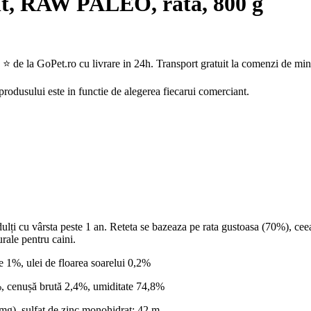
lt, RAW PALEO, rata, 800 g
e la GoPet.ro cu livrare in 24h. Transport gratuit la comenzi de min
 produsului este in functie de alegerea fiecarui comerciant.
lți cu vârsta peste 1 an. Reteta se bazeaza pe rata gustoasa (70%), ce
urale pentru caini.
e 1%, ulei de floarea soarelui 0,2%
9%, cenușă brută 2,4%, umiditate 74,8%
(mg), sulfat de zinc monohidrat: 42 m