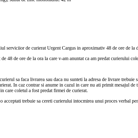
ul serviciior de curierat Urgent Cargus in aproximativ 48 de ore de la 
de 48 de ore de la ora la care v-am anuntat ca am predat curierului cole
urierul sa faca livrarea sau daca nu sunteti la adresa de livrare trebuie s
curierat. In caz contrar si anume in cazul in care nu ati primit mesajul de 
 care coletul a fost predat firmei de curierat.
sa o acceptati trebuie sa cereti curierului intocmirea unui proces verbal pe