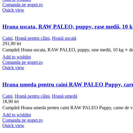
Comanda pe gopet.ro
Quick view
Hrana uscata, RAW PALEO, puppy, rase medii, 10 k
Caini
,
Hrană pentru câini
,
Hrană uscată
291,90
lei
Cumpără Hrana uscata, RAW PALEO, puppy, rase medii, 10 kg ⭐ de la 
Add to wishlist
Comanda pe gopet.ro
Quick view
Hrana umeda pentru caini RAW PALEO Puppy, carne
Caini
,
Hrană pentru câini
,
Hrană umedă
18,90
lei
Cumpără Hrana umeda pentru caini RAW PALEO Puppy, carne de vita, 8
Add to wishlist
Comanda pe gopet.ro
Quick view