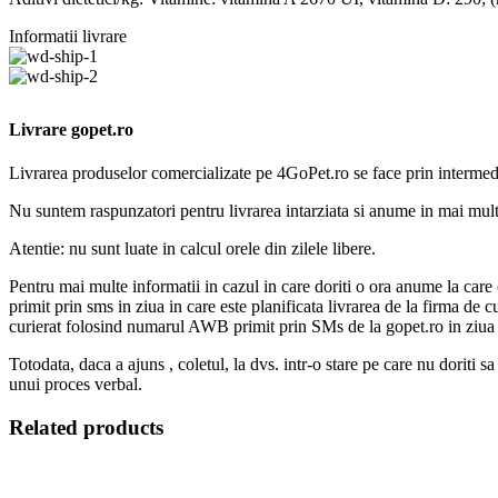
Informatii livrare
Livrare gopet.ro
Livrarea produselor comercializate pe 4GoPet.ro se face prin intermedi
Nu suntem raspunzatori pentru livrarea intarziata si anume in mai mult 
Atentie: nu sunt luate in calcul orele din zilele libere.
Pentru mai multe informatii in cazul in care doriti o ora anume la care c
primit prin sms in ziua in care este planificata livrarea de la firma de 
curierat folosind numarul AWB primit prin SMs de la gopet.ro in ziua in
Totodata, daca a ajuns , coletul, la dvs. intr-o stare pe care nu doriti 
unui proces verbal.
Related products