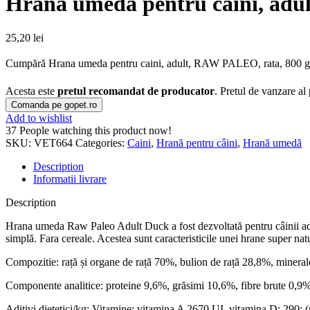
Hrana umeda pentru caini, adu
25,20
lei
Cumpără Hrana umeda pentru caini, adult, RAW PALEO, rata, 800 g ⭐ d
Acesta este
pretul recomandat de producator
. Pretul de vanzare al
Comanda pe gopet.ro
Add to wishlist
37
People watching this product now!
SKU:
VET664
Categories:
Caini
,
Hrană pentru câini
,
Hrană umedă
Description
Informatii livrare
Description
Hrana umeda Raw Paleo Adult Duck a fost dezvoltată pentru câinii adu
simplă. Fara cereale. Acestea sunt caracteristicile unei hrane super nat
Compozitie: rață și organe de rață 70%, bulion de rață 28,8%, mineral
Componente analitice: proteine ​​9,6%, grăsimi 10,6%, fibre brute 0,
Aditivi dietetici/kg: Vitamine: vitamina A 2670 UI, vitamina D: 290; 