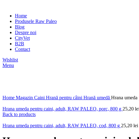
Home
Produsele Raw Paleo
Blog
Despre noi
CityVet
B2B
Contact
Wishlist
Menu
Click to enlarge
Home
Magazin
Caini
Hrană pentru câini
Hrană umedă
Hrana umeda p
Hrana umeda pentru caini, adult, RAW PALEO, porc, 800 g
25,20
le
Back to products
Hrana umeda pentru caini, adult, RAW PALEO, cod, 800 g
25,20
lei