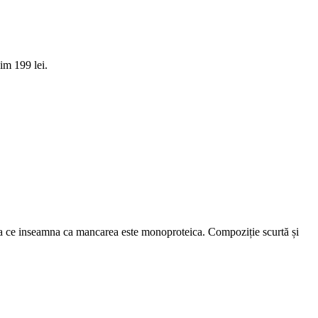
im 199 lei.
ea ce inseamna ca mancarea este monoproteica. Compoziție scurtă și