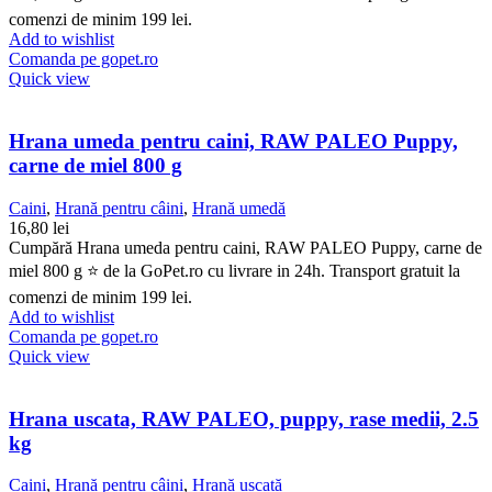
comenzi de minim 199 lei.
Add to wishlist
Comanda pe gopet.ro
Quick view
Hrana umeda pentru caini, RAW PALEO Puppy,
carne de miel 800 g
Caini
,
Hrană pentru câini
,
Hrană umedă
16,80
lei
Cumpără Hrana umeda pentru caini, RAW PALEO Puppy, carne de
miel 800 g ⭐ de la GoPet.ro cu livrare in 24h. Transport gratuit la
comenzi de minim 199 lei.
Add to wishlist
Comanda pe gopet.ro
Quick view
Hrana uscata, RAW PALEO, puppy, rase medii, 2.5
kg
Caini
,
Hrană pentru câini
,
Hrană uscată