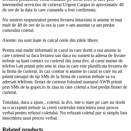
intermediul serviciior de curierat Urgent Cargus in aproximativ 48
de ore de la data la care comanda a fost confirmata.
Nu suntem raspunzatori pentru livrarea intarziata si anume in mai
mult de 48 de ore de la ora la care v-am anuntat ca am predat
curierului coletul.
Atentie: nu sunt luate in calcul orele din zilele libere.
Pentru mai multe informatii in cazul in care doriti o ora anume la
care curierul sa faca livrarea sau daca nu sunteti la adresa de livrare
trebuie sa luati contact cu curierul din zona dvs. al carui numar de
telefon l-ati primit prin sms in ziua in care este planificata livrarea de
la firma de curierat. In caz contrar si anume in cazul in care nu ati
primit mesajul de tip SMs de la firma de curierat trebuie sa va
adresati telefonic firmei de curierat folosind numarul AWB primit
prin SMs de la gopet.ro in ziua in care coletul a fost predat firmei de
curierat.
Totodata, daca a ajuns , coletul, la dvs. intr-o stare pe care nu doriti
sa o acceptati trebuie sa cereti curierului intocmirea unui proces
verbal pentru refuzul coletului. Nu refuzati coletul pur si simplu fara
intocmirea unui proces verbal.
Related products