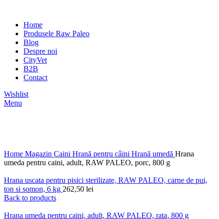
Home
Produsele Raw Paleo
Blog
Despre noi
CityVet
B2B
Contact
Wishlist
Menu
Click to enlarge
Home
Magazin
Caini
Hrană pentru câini
Hrană umedă
Hrana
umeda pentru caini, adult, RAW PALEO, porc, 800 g
Hrana uscata pentru pisici sterilizate, RAW PALEO, carne de pui,
ton si somon, 6 kg
262,50
lei
Back to products
Hrana umeda pentru caini, adult, RAW PALEO, rata, 800 g