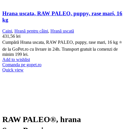
Hrana uscata, RAW PALEO, puppy, rase mari, 16
kg
Caini
,
Hrană pentru câini
,
Hrană uscată
431,56
lei
Cumpără Hrana uscata, RAW PALEO, puppy, rase mari, 16 kg ⭐
de la GoPet.ro cu livrare in 24h. Transport gratuit la comenzi de
minim 199 lei.
Add to wishlist
Comanda pe gopet.ro
Quick view
RAW PALEO®, hrana