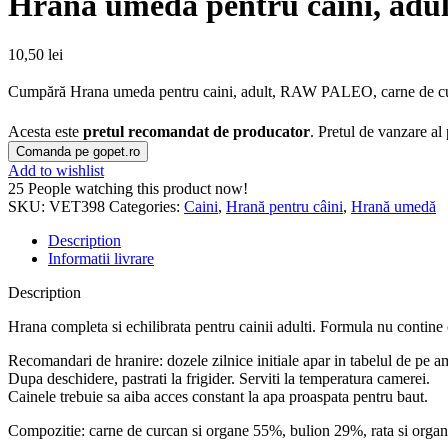
Hrana umeda pentru caini, adul
10,50
lei
Cumpără Hrana umeda pentru caini, adult, RAW PALEO, carne de curcan
Acesta este
pretul recomandat de producator
. Pretul de vanzare al
Comanda pe gopet.ro
Add to wishlist
25
People watching this product now!
SKU:
VET398
Categories:
Caini
,
Hrană pentru câini
,
Hrană umedă
Description
Informatii livrare
Description
Hrana completa si echilibrata pentru cainii adulti. Formula nu cont
Recomandari de hranire: dozele zilnice initiale apar in tabelul de pe am
Dupa deschidere, pastrati la frigider. Serviti la temperatura camerei.
Cainele trebuie sa aiba acces constant la apa proaspata pentru baut.
Compozitie: carne de curcan si organe 55%, bulion 29%, rata si orga