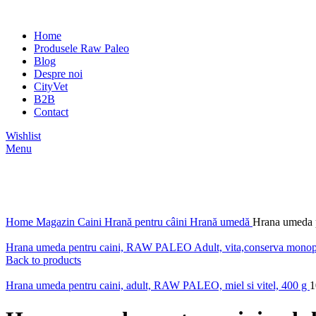
Home
Produsele Raw Paleo
Blog
Despre noi
CityVet
B2B
Contact
Wishlist
Menu
Click to enlarge
Home
Magazin
Caini
Hrană pentru câini
Hrană umedă
Hrana umeda p
Hrana umeda pentru caini, RAW PALEO Adult, vita,conserva monop
Back to products
Hrana umeda pentru caini, adult, RAW PALEO, miel si vitel, 400 g
1