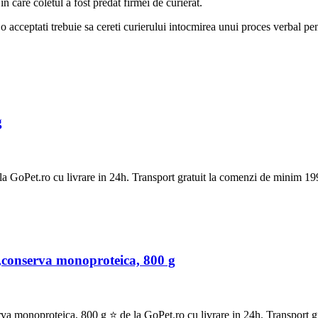
 care coletul a fost predat firmei de curierat.
sa o acceptati trebuie sa cereti curierului intocmirea unui proces verbal pe
g
oPet.ro cu livrare in 24h. Transport gratuit la comenzi de minim 199
conserva monoproteica, 800 g
onoproteica, 800 g ⭐ de la GoPet.ro cu livrare in 24h. Transport gra