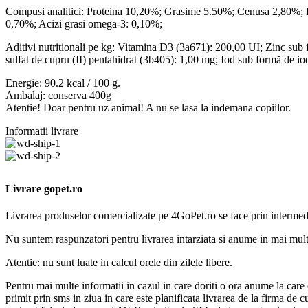
Compusi analitici: Proteina 10,20%; Grasime 5.50%; Cenusa 2,80%; F
0,70%; Acizi grasi omega-3: 0,10%;
Aditivi nutriționali pe kg: Vitamina D3 (3a671): 200,00 UI; Zinc su
sulfat de cupru (II) pentahidrat (3b405): 1,00 mg; Iod sub formă de io
Energie: 90.2 kcal / 100 g.
Ambalaj: conserva 400g
Atentie! Doar pentru uz animal! A nu se lasa la indemana copiilor.
Informatii livrare
Livrare gopet.ro
Livrarea produselor comercializate pe 4GoPet.ro se face prin intermedi
Nu suntem raspunzatori pentru livrarea intarziata si anume in mai mult 
Atentie: nu sunt luate in calcul orele din zilele libere.
Pentru mai multe informatii in cazul in care doriti o ora anume la care c
primit prin sms in ziua in care este planificata livrarea de la firma de 