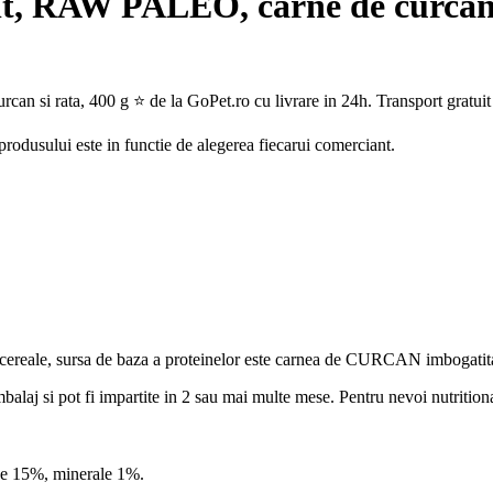
t, RAW PALEO, carne de curcan s
 si rata, 400 g ⭐ de la GoPet.ro cu livrare in 24h. Transport gratuit
 produsului este in functie de alegerea fiecarui comerciant.
ine cereale, sursa de baza a proteinelor este carnea de CURCAN imboga
balaj si pot fi impartite in 2 sau mai multe mese. Pentru nevoi nutritiona
ne 15%, minerale 1%.