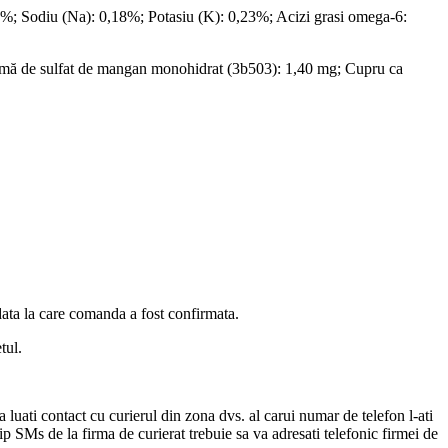
%; Sodiu (Na): 0,18%; Potasiu (K): 0,23%; Acizi grasi omega-6:
ormă de sulfat de mangan monohidrat (3b503): 1,40 mg; Cupru ca
data la care comanda a fost confirmata.
tul.
a luati contact cu curierul din zona dvs. al carui numar de telefon l-ati
tip SMs de la firma de curierat trebuie sa va adresati telefonic firmei de