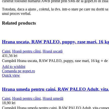
curierat folosind numarul AWB primit prin SMs de la gopet.ro in ziua in
Totodata, daca a ajuns , coletul, la dvs. intr-o stare pe care nu doriti 
unui proces verbal.
Related products
Hrana uscata, RAW PALEO, puppy, rase mari, 16 k
Caini
,
Hrană pentru câini
,
Hrană uscată
431,56
lei
Cumpără Hrana uscata, RAW PALEO, puppy, rase mari, 16 kg ⭐ de la G
Add to wishlist
Comanda pe gopet.ro
Quick view
Hrana umeda pentru caini, RAW PALEO Adult, vita,
Caini
,
Hrană pentru câini
,
Hrană umedă
18,90
lei
Cumpără Hrana umeda pentru caini, RAW PALEO Adult, vita,conserva m