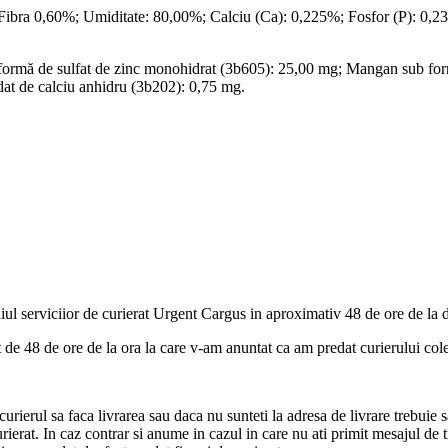
ibra 0,60%; Umiditate: 80,00%; Calciu (Ca): 0,225%; Fosfor (P): 0,23
b formă de sulfat de zinc monohidrat (3b605): 25,00 mg; Mangan sub f
dat de calciu anhidru (3b202): 0,75 mg.
ul serviciior de curierat Urgent Cargus in aproximativ 48 de ore de la 
de 48 de ore de la ora la care v-am anuntat ca am predat curierului cole
urierul sa faca livrarea sau daca nu sunteti la adresa de livrare trebuie s
curierat. In caz contrar si anume in cazul in care nu ati primit mesajul de 