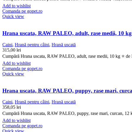
Add to wishlist
Comanda pe gopet.ro
Quick view
Hrana uscata, RAW PALEO, adult, rase medii, 10 kg
Caini
,
Hrană pentru câini
,
Hrană uscată
315,00
lei
Cumpără Hrana uscata, RAW PALEO, adult, rase medii, 10 kg ⭐ de la G
Add to wishlist
Comanda pe gopet.ro
Quick view
Hrana uscata, RAW PALEO, puppy, rase mari, curca
Caini
,
Hrană pentru câini
,
Hrană uscată
358,05
lei
Cumpără Hrana uscata, RAW PALEO, puppy, rase mari, curcan, 12 kg ⭐
Add to wishlist
Comanda pe gopet.ro
Quick view