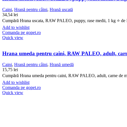
Caini
,
Hrană pentru câini
,
Hrană uscată
34,54
lei
Cumpără Hrana uscata, RAW PALEO, puppy, rase medii, 1 kg ⭐ de la G
Add to wishlist
Comanda pe gopet.ro
Quick view
Hrana umeda pentru caini, RAW PALEO, adult, carne
Caini
,
Hrană pentru câini
,
Hrană umedă
15,75
lei
Cumpără Hrana umeda pentru caini, RAW PALEO, adult, carne de miel, 
Add to wishlist
Comanda pe gopet.ro
Quick view