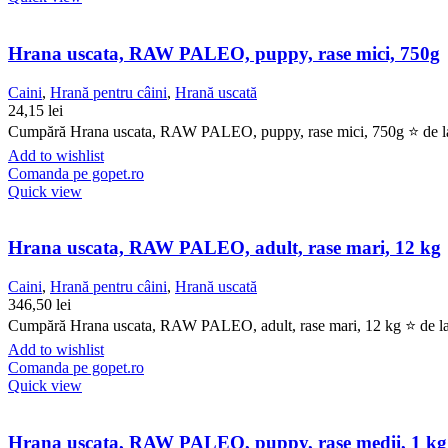
Hrana uscata, RAW PALEO, puppy, rase mici, 750g
Caini
,
Hrană pentru câini
,
Hrană uscată
24,15
lei
Cumpără Hrana uscata, RAW PALEO, puppy, rase mici, 750g ⭐ de la Go
Add to wishlist
Comanda pe gopet.ro
Quick view
Hrana uscata, RAW PALEO, adult, rase mari, 12 kg
Caini
,
Hrană pentru câini
,
Hrană uscată
346,50
lei
Cumpără Hrana uscata, RAW PALEO, adult, rase mari, 12 kg ⭐ de la Go
Add to wishlist
Comanda pe gopet.ro
Quick view
Hrana uscata, RAW PALEO, puppy, rase medii, 1 kg