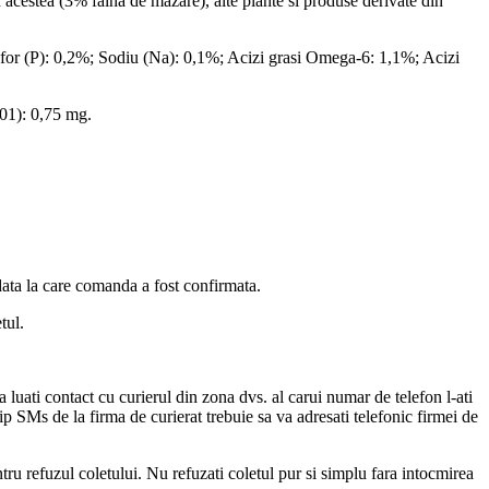
acestea (3% faina de mazare), alte plante si produse derivate din
for (P): 0,2%; Sodiu (Na): 0,1%; Acizi grasi Omega-6: 1,1%; Acizi
01): 0,75 mg.
data la care comanda a fost confirmata.
tul.
a luati contact cu curierul din zona dvs. al carui numar de telefon l-ati
tip SMs de la firma de curierat trebuie sa va adresati telefonic firmei de
ntru refuzul coletului. Nu refuzati coletul pur si simplu fara intocmirea