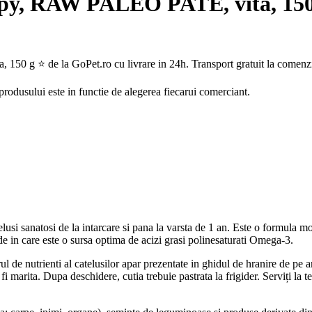
ppy, RAW PALEO PATE, vita, 150
 g ⭐ de la GoPet.ro cu livrare in 24h. Transport gratuit la comenzi
 produsului este in functie de alegerea fiecarui comerciant.
si sanatosi de la intarcare si pana la varsta de 1 an. Este o formula mon
de in care este o sursa optima de acizi grasi polinesaturati Omega-3.
ul de nutrienti al catelusilor apar prezentate in ghidul de hranire de pe
e fi marita. Dupa deschidere, cutia trebuie pastrata la frigider. Serviți l