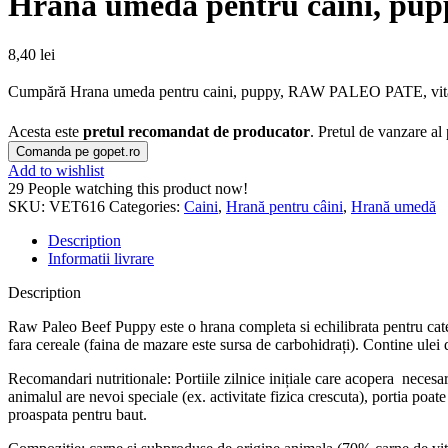
Hrana umeda pentru caini, pu
8,40
lei
Cumpără Hrana umeda pentru caini, puppy, RAW PALEO PATE, vita, 150
Acesta este
pretul recomandat de producator
. Pretul de vanzare al
Comanda pe gopet.ro
Add to wishlist
29
People watching this product now!
SKU:
VET616
Categories:
Caini
,
Hrană pentru câini
,
Hrană umedă
Description
Informatii livrare
Description
Raw Paleo Beef Puppy este o hrana completa si echilibrata pentru catelu
fara cereale (faina de mazare este sursa de carbohidrați). Contine ulei 
Recomandari nutritionale: Portiile zilnice inițiale care acopera necesar
animalul are nevoi speciale (ex. activitate fizica crescuta), portia poat
proaspata pentru baut.