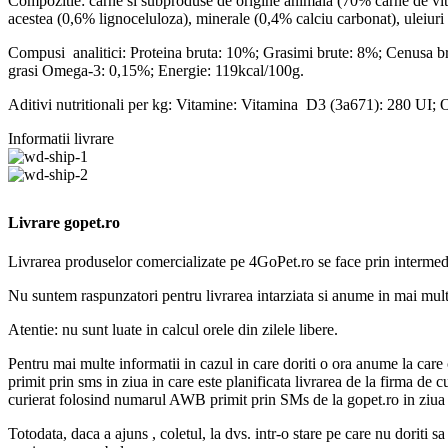
Compozitie: carne si subproduse de origine animala (70% carne de vita:
acestea (0,6% lignoceluloza), minerale (0,4% calciu carbonat), uleiuri 
Compusi analitici: Proteina bruta: 10%; Grasimi brute: 8%; Cenusa b
grasi Omega-3: 0,15%; Energie: 119kcal/100g.
Aditivi nutritionali per kg: Vitamine: Vitamina D3 (3a671): 280 UI
Informatii livrare
Livrare gopet.ro
Livrarea produselor comercializate pe 4GoPet.ro se face prin intermedi
Nu suntem raspunzatori pentru livrarea intarziata si anume in mai mult 
Atentie: nu sunt luate in calcul orele din zilele libere.
Pentru mai multe informatii in cazul in care doriti o ora anume la care c
primit prin sms in ziua in care este planificata livrarea de la firma de 
curierat folosind numarul AWB primit prin SMs de la gopet.ro in ziua in
Totodata, daca a ajuns , coletul, la dvs. intr-o stare pe care nu doriti 