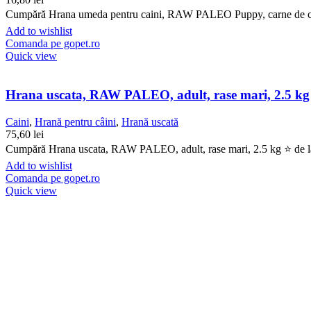
Cumpără Hrana umeda pentru caini, RAW PALEO Puppy, carne de curcan
Add to wishlist
Comanda pe gopet.ro
Quick view
Hrana uscata, RAW PALEO, adult, rase mari, 2.5 kg
Caini
,
Hrană pentru câini
,
Hrană uscată
75,60
lei
Cumpără Hrana uscata, RAW PALEO, adult, rase mari, 2.5 kg ⭐ de la G
Add to wishlist
Comanda pe gopet.ro
Quick view