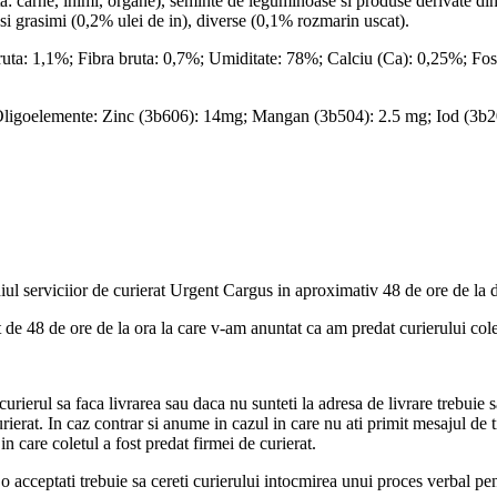
 carne, inimi, organe), seminte de leguminoase si produse derivate din 
si grasimi (0,2% ulei de in), diverse (0,1% rozmarin uscat).
ruta: 1,1%; Fibra bruta: 0,7%; Umiditate: 78%; Calciu (Ca): 0,25%; Fos
; Oligoelemente: Zinc (3b606): 14mg; Mangan (3b504): 2.5 mg; Iod (3b2
ul serviciior de curierat Urgent Cargus in aproximativ 48 de ore de la 
de 48 de ore de la ora la care v-am anuntat ca am predat curierului cole
urierul sa faca livrarea sau daca nu sunteti la adresa de livrare trebuie s
curierat. In caz contrar si anume in cazul in care nu ati primit mesajul de 
 care coletul a fost predat firmei de curierat.
sa o acceptati trebuie sa cereti curierului intocmirea unui proces verbal pe