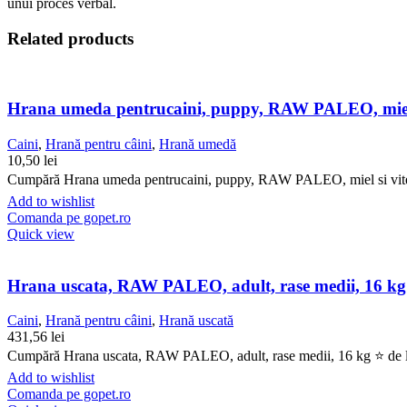
unui proces verbal.
Related products
Hrana umeda pentrucaini, puppy, RAW PALEO, miel s
Caini
,
Hrană pentru câini
,
Hrană umedă
10,50
lei
Cumpără Hrana umeda pentrucaini, puppy, RAW PALEO, miel si vitel, 4
Add to wishlist
Comanda pe gopet.ro
Quick view
Hrana uscata, RAW PALEO, adult, rase medii, 16 kg
Caini
,
Hrană pentru câini
,
Hrană uscată
431,56
lei
Cumpără Hrana uscata, RAW PALEO, adult, rase medii, 16 kg ⭐ de la G
Add to wishlist
Comanda pe gopet.ro