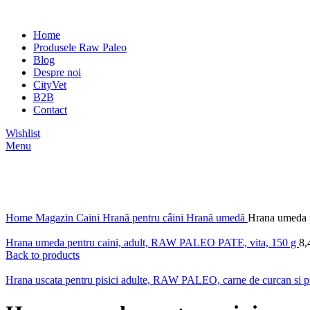
Home
Produsele Raw Paleo
Blog
Despre noi
CityVet
B2B
Contact
Wishlist
Menu
Click to enlarge
Home
Magazin
Caini
Hrană pentru câini
Hrană umedă
Hrana umeda 
Hrana umeda pentru caini, adult, RAW PALEO PATE, vita, 150 g
8,
Back to products
Hrana uscata pentru pisici adulte, RAW PALEO, carne de curcan si 